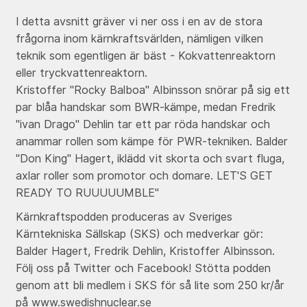
I detta avsnitt gräver vi ner oss i en av de stora
frågorna inom kärnkraftsvärlden, nämligen vilken
teknik som egentligen är bäst - Kokvattenreaktorn
eller tryckvattenreaktorn.
Kristoffer "Rocky Balboa" Albinsson snörar på sig ett
par blåa handskar som BWR-kämpe, medan Fredrik
"ivan Drago" Dehlin tar ett par röda handskar och
anammar rollen som kämpe för PWR-tekniken. Balder
"Don King" Hagert, iklädd vit skorta och svart fluga,
axlar roller som promotor och domare. LET'S GET
READY TO RUUUUUMBLE"
Kärnkraftspodden produceras av Sveriges
Kärntekniska Sällskap (SKS) och medverkar gör:
Balder Hagert, Fredrik Dehlin, Kristoffer Albinsson.
Följ oss på Twitter och Facebook! Stötta podden
genom att bli medlem i SKS för så lite som 250 kr/år
på www.swedishnuclear.se