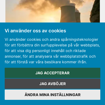
Vi använder oss av cookies
Vi använder cookies och andra spårningsteknologier
för att förbättra din surfupplevelse på vår webbplats,
för att visa dig personligt innehåll och riktade
annonser, för att analysera vår webbplatstrafik och
för att förstå var våra besökare kommer ifrån.
Lärorikt SKS studiebesök vid
JAG ACCEPTERAR
FREIA- och Tandemlaboratoriet i
Uppsala
JAG AVBÖJER
Studiebesök vid FREIA- och Tandemlaboratoriet vid
ÄNDRA MINA INSTÄLLNINGAR
Uppsala universitet.