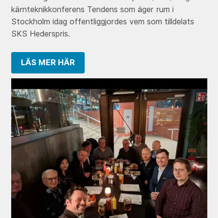
kärnteknikkonferens Tendens som äger rum i
Stockholm idag offentliggjordes vem som tilldelats
SKS Hederspris.
LÄS MER HÄR