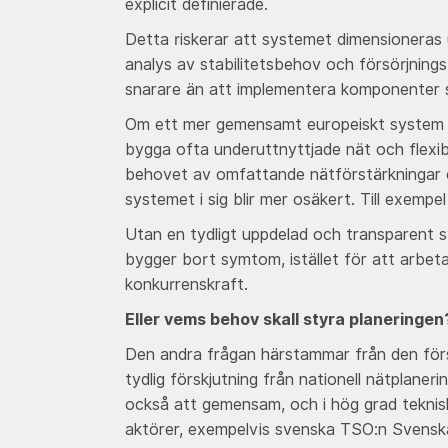
explicit definierade.
Detta riskerar att systemet dimensioneras u
analys av stabilitetsbehov och försörjnings
snarare än att implementera komponenter
Om ett mer gemensamt europeiskt system ska
bygga ofta underuttnyttjade nät och flexibil
behovet av omfattande nätförstärkningar o
systemet i sig blir mer osäkert. Till exempel
Utan en tydligt uppdelad och transparent sy
bygger bort symtom, istället för att arbe
konkurrenskraft.
Eller vems behov skall styra planeringen
Den andra frågan härstammar från den första
tydlig förskjutning från nationell nätplane
också att gemensam, och i hög grad teknisk i
aktörer, exempelvis svenska TSO:n Svenska 