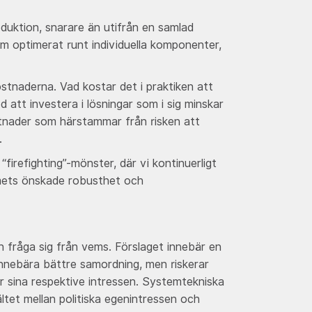
oduktion, snarare än utifrån en samlad
tem optimerat runt individuella komponenter,
tnaderna. Vad kostar det i praktiken att
d att investera i lösningar som i sig minskar
tnader som härstammar från risken att
r.
irefighting”-mönster, där vi kontinuerligt
emets önskade robusthet och
n fråga sig från vems. Förslaget innebär en
 innebära bättre samordning, men riskerar
ver sina respektive intressen. Systemtekniska
tet mellan politiska egenintressen och