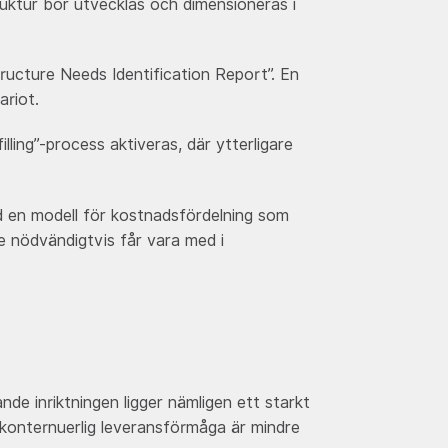
uktur bör utvecklas och dimensioneras i
ucture Needs Identification Report”. En
ariot.
ling”-process aktiveras, där ytterligare
d en modell för kostnadsfördelning som
de nödvändigtvis får vara med i
de inriktningen ligger nämligen ett starkt
 konternuerlig leveransförmåga är mindre