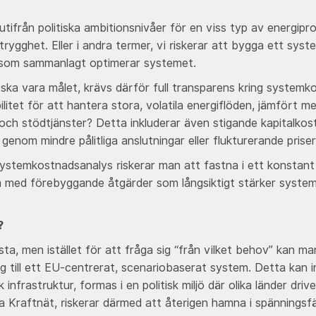
tifrån politiska ambitionsnivåer för en viss typ av energipr
trygghet. Eller i andra termer, vi riskerar att bygga ett sys
 som sammanlagt optimerar systemet.
 vara målet, krävs därför full transparens kring systemkos
itet för att hantera stora, volatila energiflöden, jämfört me
ch stödtjänster? Detta inkluderar även stigande kapitalkos
 genom mindre pålitliga anslutningar eller flukturerande prise
stemkostnadsanalys riskerar man att fastna i ett konstant “f
ta med förebyggande åtgärder som långsiktigt stärker syst
?
, men istället för att fråga sig “från vilket behov” kan ma
ring till ett EU-centrerat, scenariobaserat system. Detta kan
nfrastruktur, formas i en politisk miljö där olika länder dri
Kraftnät, riskerar därmed att återigen hamna i spänningsfäl