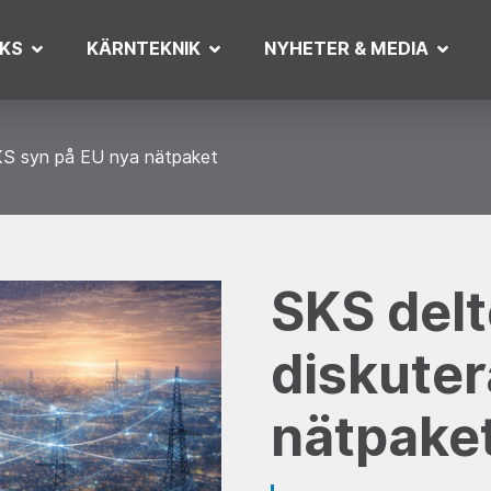
KS
KÄRNTEKNIK
NYHETER & MEDIA
S syn på EU nya nätpaket
SKS delt
diskuter
nätpake