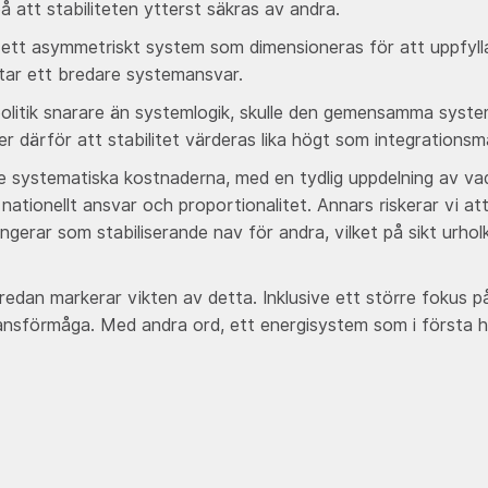
på att stabiliteten ytterst säkras av andra.
 ett asymmetriskt system som dimensioneras för att uppfylla
 tar ett bredare systemansvar.
r politik snarare än systemlogik, skulle den gemensamma sys
 därför att stabilitet värderas lika högt som integrationsmål
g de systematiska kostnaderna, med en tydlig uppdelning av v
 nationellt ansvar och proportionalitet. Annars riskerar vi a
ngerar som stabiliserande nav för andra, vilket på sikt urh
 redan markerar vikten av detta. Inklusive ett större fokus p
ansförmåga. Med andra ord, ett energisystem som i första 