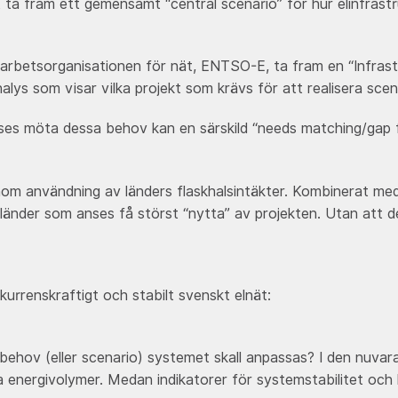
a fram ett gemensamt “central scenario” för hur elinfrastr
rbetsorganisationen för nät, ENTSO-E, ta fram en “Infrastr
lys som visar vilka projekt som krävs för att realisera scen
ses möta dessa behov kan en särskild “needs matching/gap fil
nom användning av länders flaskhalsintäkter. Kombinerat me
a länder som anses få störst “nytta” av projekten. Utan att 
kurrenskraftigt och stabilt svenskt elnät:
behov (eller scenario) systemet skall anpassas? I den nuvaran
a energivolymer. Medan indikatorer för systemstabilitet och