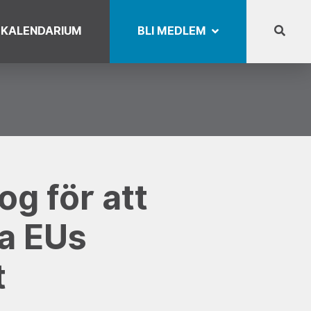
KALENDARIUM
BLI MEDLEM
og för att
a EUs
t