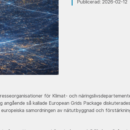
Publicerad: 2026-02-12
tresseorganisationer för Klimat- och näringslivsdepartement
lag angående så kallade European Grids Package diskuterade
en europeiska samordningen av nätutbyggnad och förstärkn