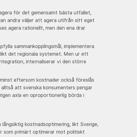
t agera för det gemensamt bästa utfallet,
n andra väljer att agera utifrån sitt eget
ses agera rationellt, men den ena drar
ppfylla sammankopplingsmål, implementera
ikt det regionala systemet. Men ur ett
tegration, internaliserar vi den större
e minst eftersom kostnader också föreslås
är alltså att svenska konsumenters pengar
rigen axla en oproportionerlig börda i
ångsiktig kostnadsoptimering, likt Sverige,
er som primärt optimerar mot politiskt