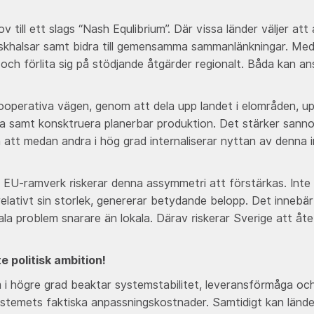
 till ett slags “Nash Equlibrium”. Där vissa länder väljer at
laskhalsar samt bidra till gemensamma sammanlänkningar. Meda
och förlita sig på stödjande åtgärder regionalt. Båda kan an
kooperativa vägen, genom att dela upp landet i elområden, u
 samt konsktruera planerbar produktion. Det stärker sannol
 att medan andra i hög grad internaliserar nyttan av denna in
t EU-ramverk riskerar denna assymmetri att förstärkas. Int
relativt sin storlek, genererar betydande belopp. Det inneb
ala problem snarare än lokala. Därav riskerar Sverige att åte
e politisk ambition!
 högre grad beaktar systemstabilitet, leveransförmåga och l
 systemets faktiska anpassningskostnader. Samtidigt kan länd