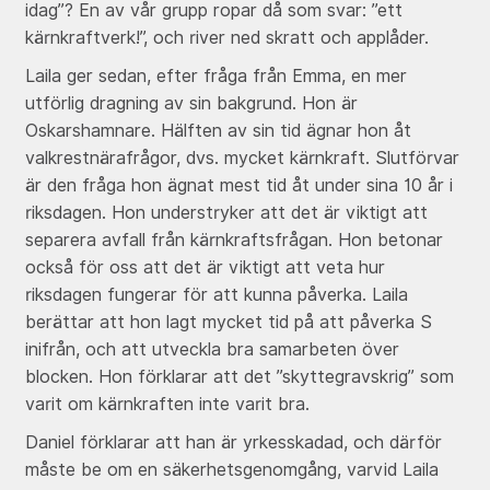
idag”? En av vår grupp ropar då som svar: ”ett
kärnkraftverk!”, och river ned skratt och applåder.
Laila ger sedan, efter fråga från Emma, en mer
utförlig dragning av sin bakgrund. Hon är
Oskarshamnare. Hälften av sin tid ägnar hon åt
valkrestnärafrågor, dvs. mycket kärnkraft. Slutförvar
är den fråga hon ägnat mest tid åt under sina 10 år i
riksdagen. Hon understryker att det är viktigt att
separera avfall från kärnkraftsfrågan. Hon betonar
också för oss att det är viktigt att veta hur
riksdagen fungerar för att kunna påverka. Laila
berättar att hon lagt mycket tid på att påverka S
inifrån, och att utveckla bra samarbeten över
blocken. Hon förklarar att det ”skyttegravskrig” som
varit om kärnkraften inte varit bra.
Daniel förklarar att han är yrkesskadad, och därför
måste be om en säkerhetsgenomgång, varvid Laila