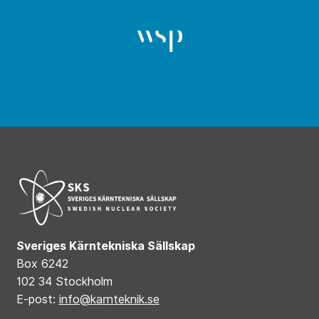
Sveriges Kärntekniska Sällskap
Box 6242
102 34 Stockholm
E-post:
info@karnteknik.se