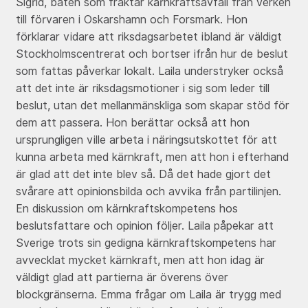
Sigrid, båten som fraktar kärnkraftsavfall från verken
till förvaren i Oskarshamn och Forsmark. Hon
förklarar vidare att riksdagsarbetet ibland är väldigt
Stockholmscentrerat och bortser ifrån hur de beslut
som fattas påverkar lokalt. Laila understryker också
att det inte är riksdagsmotioner i sig som leder till
beslut, utan det mellanmänskliga som skapar stöd för
dem att passera. Hon berättar också att hon
ursprungligen ville arbeta i näringsutskottet för att
kunna arbeta med kärnkraft, men att hon i efterhand
är glad att det inte blev så. Då det hade gjort det
svårare att opinionsbilda och avvika från partilinjen.
En diskussion om kärnkraftskompetens hos
beslutsfattare och opinion följer. Laila påpekar att
Sverige trots sin gedigna kärnkraftskompetens har
avvecklat mycket kärnkraft, men att hon idag är
väldigt glad att partierna är överens över
blockgränserna. Emma frågar om Laila är trygg med