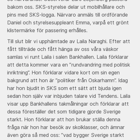
bakom oss. SKS-styrelse delar ut mobilhållare och
pins med SKS-logga. Närvaro anmäls till ordförande
Daniel och styrelsesuppleant Emma, varpå ett grönt
klistermärke för passering erhålles.
Till slut blir vi upphämtade av Laila Naraghi. Efter att
fått tillträde och fått hänga av oss våra väskor
samlas vi runt Laila i salen Bankhallen. Laila förklarar
att detta kommer vara en ”rundvandring med politisk
inriktning”. Hon förklarar vidare kort om sin egen
bakgrund att hon är ”politiker från Oskarhamn”. Idag
har hon bjudit in SKS som ett sätt att bjuda igen
sedan hon själv var inbjuden talare vid Tendens. Laila
visar upp Bankhallens takmålningar och förklarar att
dessa föreställer det som tidigare gjorde Sverige
starkt. Hon förklarar att hon brukar ställa denna
fråga när hon har besök av skolklasser, och ämnar
även göra så med oss: ”vad bygger Sverige starkt