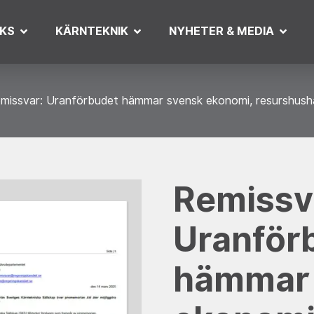
KS
KÄRNTEKNIK
NYHETER & MEDIA
missvar: Uranförbudet hämmar svensk ekonomi, resurshushål
Remissv
Uranför
hämmar 