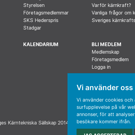
Styrelsen
Varför kärnkraft?
Företagsmedlemmar
Vanliga frågor om 
SKS Hederspris
Sveriges kärnkrafts
Stadgar
KALENDARIUM
BLI MEDLEM
Medlemskap
Företagsmedlem
Logga in
Vi använder oss
Vi använder cookies och a
surfupplevelse på vår webb
annonser, för att analyser
besökare kommer ifrån.
ges Kärntekniska Sällskap 2014-2025 | Producerad av NE