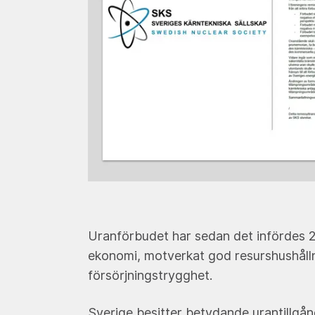
Uranförbudet har sedan det infördes
ekonomi, motverkat god resurshushåll
försörjningstrygghet.
Sverige besitter betydande urantillgån