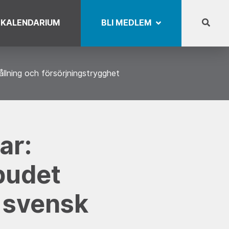
KALENDARIUM
BLI MEDLEM
lning och försörjningstrygghet
ar:
budet
svensk