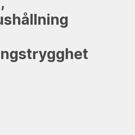
,
shållning
ingstrygghet