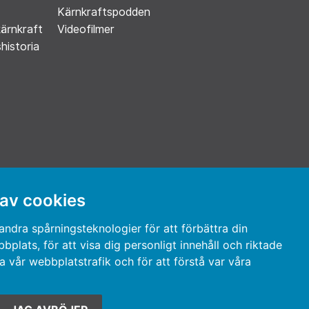
Kärnkraftspodden
kärnkraft
Videofilmer
historia
 av cookies
ndra spårningsteknologier för att förbättra din
plats, för att visa dig personligt innehåll och riktade
a vår webbplatstrafik och för att förstå var våra
T@NET AB