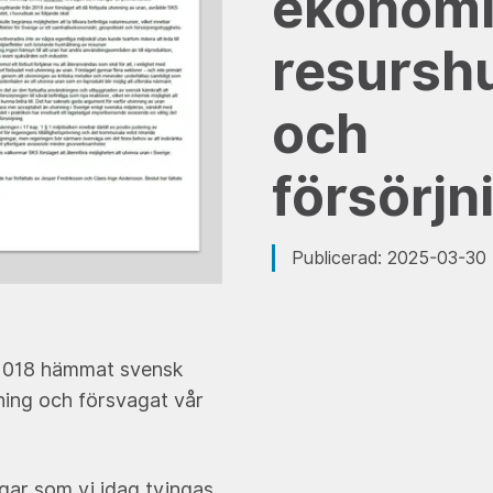
ekonomi
resurshu
och
försörjn
Publicerad: 2025-03-30
 2018 hämmat svensk
ning och försvagat vår
gar som vi idag tvingas