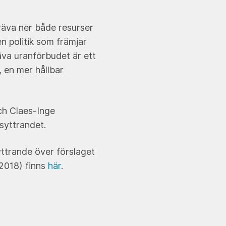
gräva ner både resurser
en politik som främjar
äva uranförbudet är ett
, en mer hållbar
och Claes-Inge
syttrandet.
yttrande över förslaget
 2018) finns
här
.