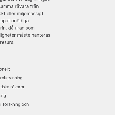
 samma råvara från
kt eller miljömässigt
kapat onödiga
trin, då uran som
digheter måste hanteras
 resurs.
onellt
eralutvinning
tiska råvaror
ning
k forskning och