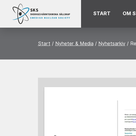
START
OM S
Start
Nyheter & Media
Nyhetsarkiv
Re