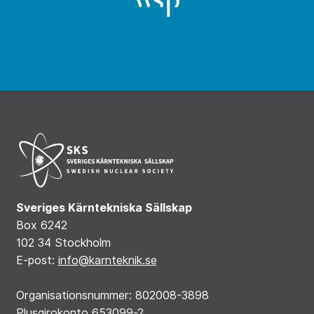
Sveriges Kärntekniska Sällskap
Box 6242
102 34 Stockholm
E-post:
info@karnteknik.se
Organisationsnummer: 802008-3898
Plusgirokonto 653099-2