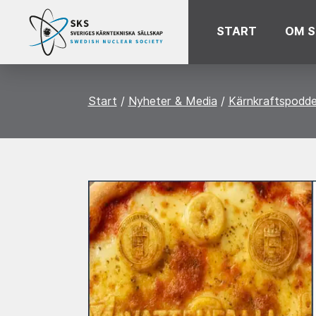
START
OM S
Start
Nyheter & Media
Kärnkraftspodd