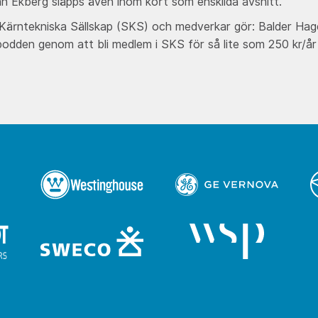
n Ekberg släpps även inom kort som enskilda avsnitt.
rntekniska Sällskap (SKS) och medverkar gör: Balder Hagert
podden genom att bli medlem i SKS för så lite som 250 kr/å