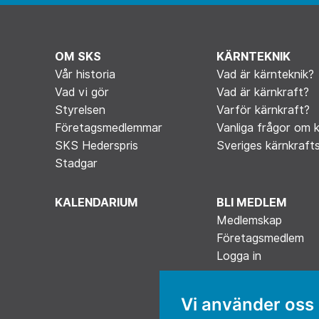
OM SKS
KÄRNTEKNIK
Vår historia
Vad är kärnteknik?
Vad vi gör
Vad är kärnkraft?
Styrelsen
Varför kärnkraft?
Företagsmedlemmar
Vanliga frågor om 
SKS Hederspris
Sveriges kärnkrafts
Stadgar
KALENDARIUM
BLI MEDLEM
Medlemskap
Företagsmedlem
Logga in
Vi använder oss