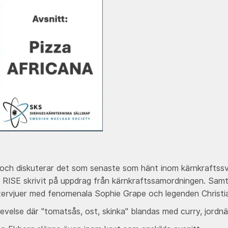
iskt och diskuterar det som senaste som hänt inom kärnkrafts
RISE skrivit på uppdrag från kärnkraftssamordningen. Samt l
tervjuer med fenomenala Sophie Grape och legenden Christi
velse där "tomatsås, ost, skinka" blandas med curry, jordnät